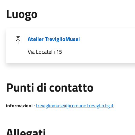
Luogo
Atelier TreviglioMusei
Via Locatelli 15
Punti di contatto
informazioni
:
trevigliomusei@comune.treviglio.bg.it
Allegati