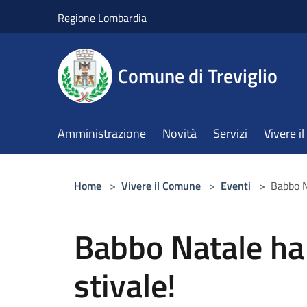
Salta al contenuto principale
Regione Lombardia
Comune di Treviglio
Amministrazione
Novità
Servizi
Vivere 
Home
>
Vivere il Comune
>
Eventi
>
Babbo N
Babbo Natale ha 
stivale!