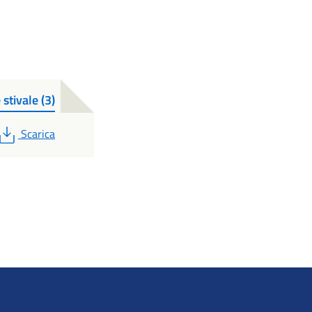
stivale (3)
PDF
Scarica