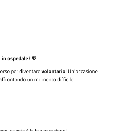
zi in ospedale?
💖
 corso per diventare
volontario
! Un'occasione
a affrontando un momento difficile.
mpo, questa è la tua occasione!