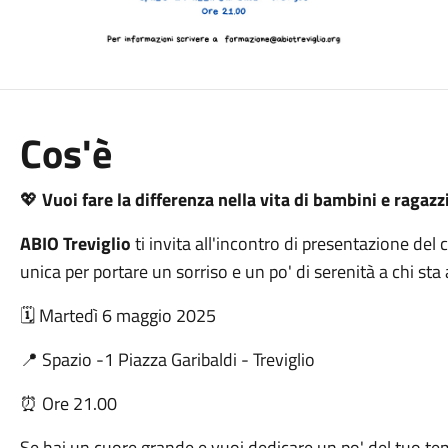
Cos'è
💖
Vuoi fare la differenza nella vita di bambini e ragaz
ABIO Treviglio
ti invita all'incontro di presentazione del
unica per portare un sorriso e un po' di serenità a chi st
🗓️ Martedì 6 maggio 2025
📍 Spazio -1 Piazza Garibaldi - Treviglio
⏰ Ore 21.00
Se hai un cuore grande e vuoi dedicare un po' del tuo te