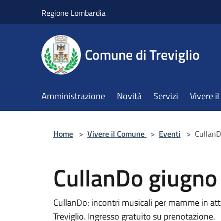
Salta al contenuto principale
Regione Lombardia
Comune di Treviglio
Amministrazione
Novità
Servizi
Vivere 
Home
>
Vivere il Comune
>
Eventi
>
CullanD
CullanDo giugno
CullanDo: incontri musicali per mamme in att
Treviglio. Ingresso gratuito su prenotazione.