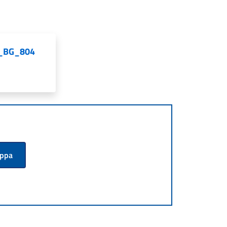
AE_BG_804
appa