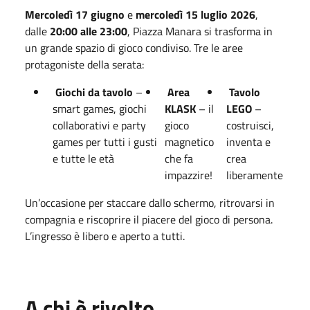
Mercoledì 17 giugno
e
mercoledì 15 luglio 2026
,
dalle
20:00 alle 23:00
, Piazza Manara si trasforma in
un grande spazio di gioco condiviso. Tre le aree
protagoniste della serata:
Giochi da tavolo
–
Area
Tavolo
smart games, giochi
KLASK
– il
LEGO
–
collaborativi e party
gioco
costruisci,
games per tutti i gusti
magnetico
inventa e
e tutte le età
che fa
crea
impazzire!
liberamente
Un’occasione per staccare dallo schermo, ritrovarsi in
compagnia e riscoprire il piacere del gioco di persona.
L’ingresso è libero e aperto a tutti.
A chi è rivolto