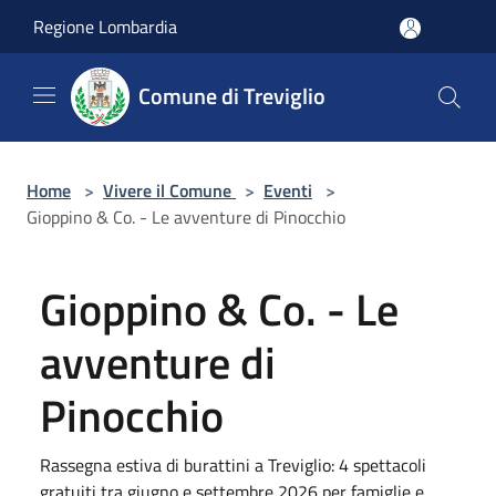
Salta al contenuto principale
Regione Lombardia
Comune di Treviglio
Home
>
Vivere il Comune
>
Eventi
>
Gioppino & Co. - Le avventure di Pinocchio
Gioppino & Co. - Le
avventure di
Pinocchio
Rassegna estiva di burattini a Treviglio: 4 spettacoli
gratuiti tra giugno e settembre 2026 per famiglie e