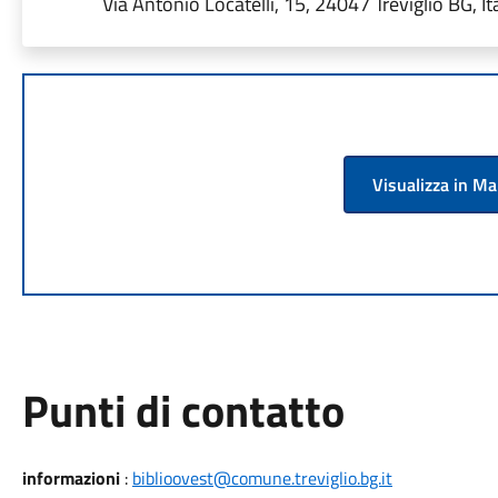
Via Antonio Locatelli, 15, 24047 Treviglio BG, Ita
Visualizza in M
Punti di contatto
informazioni
:
biblioovest@comune.treviglio.bg.it