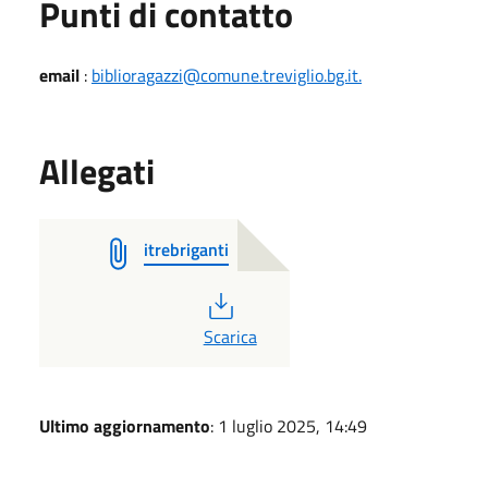
Punti di contatto
email
:
biblioragazzi@comune.treviglio.bg.it.
Allegati
itrebriganti
PDF
Scarica
Ultimo aggiornamento
: 1 luglio 2025, 14:49