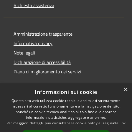
Richiesta assistenza
Amministrazione trasparente
Informativa privacy
Note legali
Dichiarazione di accessibilità
Piano di miglioramento dei servizi
×
Informazioni sui cookie
RSS
Copyright © 2026 • Comune di
Questo sito web utilizza cookie tecnici e assimilati strettamente
necessari al corretto funzionamento e alla navigazione del sito,
Accessibilità
Treviglio • Powered by
nonché un cookie tecnico analitico al solo fine di elaborare
Privacy
Municipium
Accesso
•
informazioni statistiche, aggregate e anonime.
Cookie
redazione
Per maggiori dettagli, può consultare la cookie policy al seguente
link
Mappa del sito