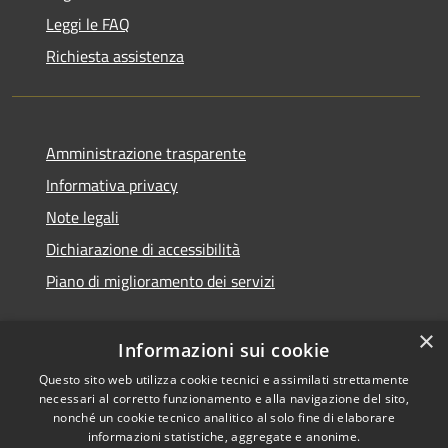
Leggi le FAQ
Richiesta assistenza
Amministrazione trasparente
Informativa privacy
Note legali
Dichiarazione di accessibilità
Piano di miglioramento dei servizi
×
Informazioni sui cookie
RSS
Copyright © 2026 • Comune di
Questo sito web utilizza cookie tecnici e assimilati strettamente
necessari al corretto funzionamento e alla navigazione del sito,
Accessibilità
Treviglio • Powered by
nonché un cookie tecnico analitico al solo fine di elaborare
Privacy
Municipium
Accesso
•
informazioni statistiche, aggregate e anonime.