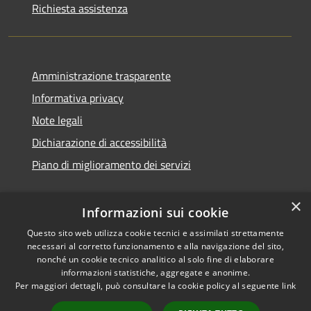
Richiesta assistenza
Amministrazione trasparente
Informativa privacy
Note legali
Dichiarazione di accessibilità
Piano di miglioramento dei servizi
×
Informazioni sui cookie
RSS
Copyright © 2026 • Comune di
Questo sito web utilizza cookie tecnici e assimilati strettamente
necessari al corretto funzionamento e alla navigazione del sito,
Accessibilità
Treviglio • Powered by
nonché un cookie tecnico analitico al solo fine di elaborare
Privacy
Municipium
Accesso
•
informazioni statistiche, aggregate e anonime.
Cookie
redazione
Per maggiori dettagli, può consultare la cookie policy al seguente
link
Mappa del sito