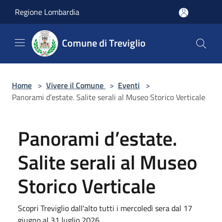
Salta al contenuto principale
Regione Lombardia
Comune di Treviglio
Home
>
Vivere il Comune
>
Eventi
>
Panorami d’estate. Salite serali al Museo Storico Verticale
Panorami d’estate.
Salite serali al Museo
Storico Verticale
Scopri Treviglio dall'alto tutti i mercoledì sera dal 17
giugno al 31 luglio 2026