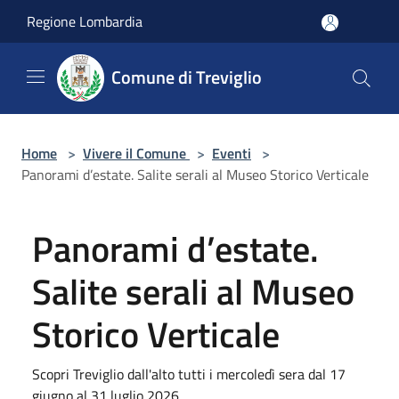
Salta al contenuto principale
Regione Lombardia
Comune di Treviglio
Home
>
Vivere il Comune
>
Eventi
>
Panorami d’estate. Salite serali al Museo Storico Verticale
Panorami d’estate.
Salite serali al Museo
Storico Verticale
Scopri Treviglio dall'alto tutti i mercoledì sera dal 17
giugno al 31 luglio 2026