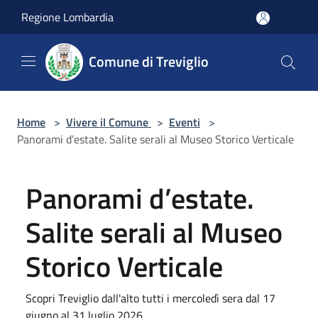
Salta al contenuto principale
Regione Lombardia
Comune di Treviglio
Home
>
Vivere il Comune
>
Eventi
>
Panorami d’estate. Salite serali al Museo Storico Verticale
Panorami d’estate.
Salite serali al Museo
Storico Verticale
Scopri Treviglio dall'alto tutti i mercoledì sera dal 17
giugno al 31 luglio 2026