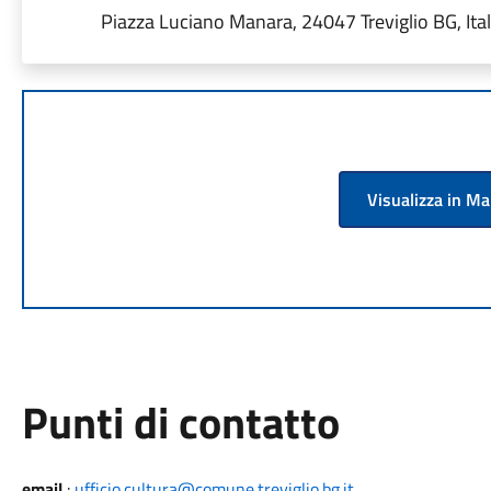
Piazza Luciano Manara, 24047 Treviglio BG, Ital
Visualizza in M
Punti di contatto
email
:
ufficio.cultura@comune.treviglio.bg.it