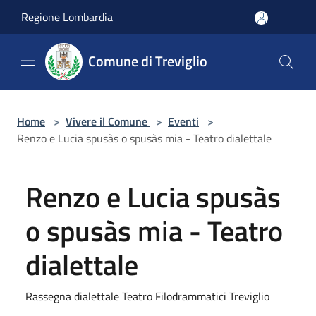
Salta al contenuto principale
Regione Lombardia
Comune di Treviglio
Home
>
Vivere il Comune
>
Eventi
>
Renzo e Lucia spusàs o spusàs mia - Teatro dialettale
Renzo e Lucia spusàs
o spusàs mia - Teatro
dialettale
Rassegna dialettale Teatro Filodrammatici Treviglio