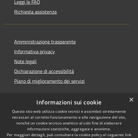
Leggi le FAQ
Richiesta assistenza
Amministrazione trasparente
Informativa privacy
Note legali
Dichiarazione di accessibilità
Piano di miglioramento dei servizi
×
Informazioni sui cookie
RSS
Copyright © 2026 • Comune di
Questo sito web utilizza cookie tecnici e assimilati strettamente
necessari al corretto funzionamento e alla navigazione del sito,
Accessibilità
Treviglio • Powered by
nonché un cookie tecnico analitico al solo fine di elaborare
Privacy
Municipium
Accesso
•
informazioni statistiche, aggregate e anonime.
Cookie
redazione
Per maggiori dettagli, può consultare la cookie policy al seguente
link