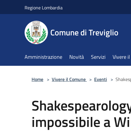
Salta al contenuto principale
Regione Lombardia
Comune di Treviglio
Amministrazione
Novità
Servizi
Vivere 
Home
>
Vivere il Comune
>
Eventi
>
Shakesp
Shakespearology.
impossibile a W