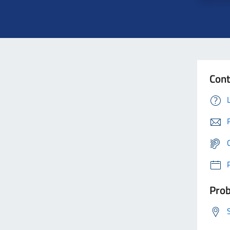
Cont
Prob