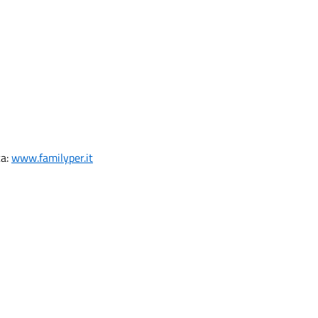
ca:
www.familyper.it