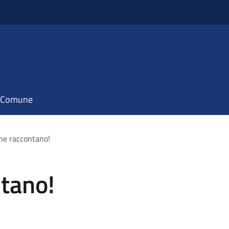
il Comune
he raccontano!
ntano!