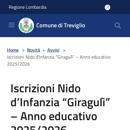
Salta al contenuto principale
Regione Lombardia
Comune di Treviglio
Home
>
Novità
>
Avvisi
>
Iscrizioni Nido d’Infanzia “Giragulì” – Anno educativo
2025/2026
Iscrizioni Nido
d’Infanzia “Giragulì”
– Anno educativo
2025/2026