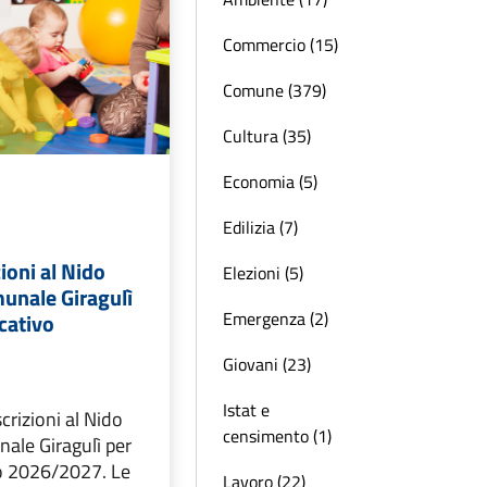
Commercio (15)
Comune (379)
Cultura (35)
Economia (5)
Edilizia (7)
zioni al Nido
Elezioni (5)
unale Giragulì
Emergenza (2)
cativo
Giovani (23)
Istat e
crizioni al Nido
censimento (1)
ale Giragulì per
o 2026/2027. Le
Lavoro (22)