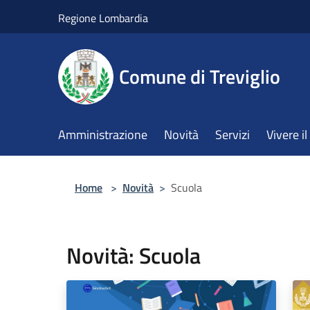
Salta al contenuto principale
Regione Lombardia
Comune di Treviglio
Amministrazione
Novità
Servizi
Vivere 
Home
>
Novità
>
Scuola
Novità: Scuola