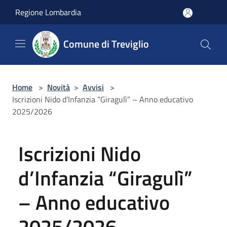
Salta al contenuto principale
Regione Lombardia
Comune di Treviglio
Home
>
Novità
>
Avvisi
>
Iscrizioni Nido d’Infanzia “Giragulì” – Anno educativo
2025/2026
Iscrizioni Nido
d’Infanzia “Giragulì”
– Anno educativo
2025/2026