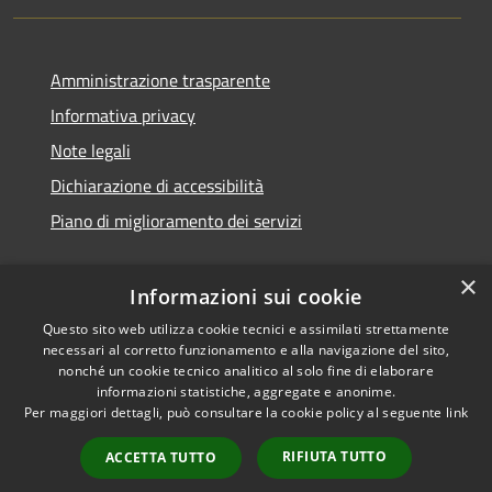
Amministrazione trasparente
Informativa privacy
Note legali
Dichiarazione di accessibilità
Piano di miglioramento dei servizi
×
Informazioni sui cookie
RSS
Copyright © 2026 • Comune di
Questo sito web utilizza cookie tecnici e assimilati strettamente
necessari al corretto funzionamento e alla navigazione del sito,
Accessibilità
Treviglio • Powered by
nonché un cookie tecnico analitico al solo fine di elaborare
Privacy
Municipium
Accesso
•
informazioni statistiche, aggregate e anonime.
Cookie
redazione
Per maggiori dettagli, può consultare la cookie policy al seguente
link
Mappa del sito
RIFIUTA TUTTO
ACCETTA TUTTO
Webmail