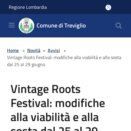
Salta al contenuto principale
Regione Lombardia
Comune di Treviglio
Home
>
Novità
>
Avvisi
>
Vintage Roots Festival: modifiche alla viabilità e alla sosta
dal 25 al 29 giugno
Vintage Roots
Festival: modifiche
alla viabilità e alla
sosta dal 25 al 29