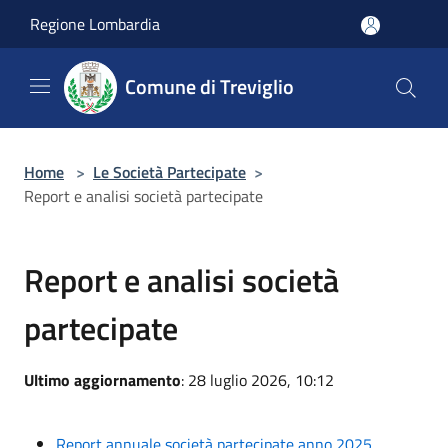
Salta al contenuto principale
Regione Lombardia
Comune di Treviglio
Home
>
Le Società Partecipate
>
Report e analisi società partecipate
Report e analisi società
partecipate
Ultimo aggiornamento
: 28 luglio 2026, 10:12
Report annuale società partecipate anno 2025