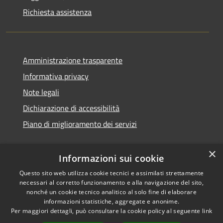
Richiesta assistenza
Amministrazione trasparente
Informativa privacy
Note legali
Dichiarazione di accessibilità
Piano di miglioramento dei servizi
×
Informazioni sui cookie
RSS
Copyright © 2026 • Comune di
Questo sito web utilizza cookie tecnici e assimilati strettamente
necessari al corretto funzionamento e alla navigazione del sito,
Accessibilità
Treviglio • Powered by
nonché un cookie tecnico analitico al solo fine di elaborare
Privacy
Municipium
Accesso
•
informazioni statistiche, aggregate e anonime.
Cookie
redazione
Per maggiori dettagli, può consultare la cookie policy al seguente
link
Mappa del sito