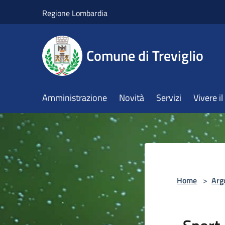
Salta al contenuto principale
Regione Lombardia
Comune di Treviglio
Amministrazione
Novità
Servizi
Vivere 
Home
>
Arg