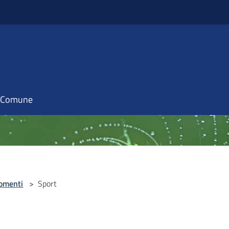
il Comune
omenti
>
Sport