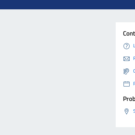
Cont
Prob