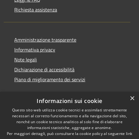
Richiesta assistenza
Amministrazione trasparente
Informativa privacy
Note legali
Dichiarazione di accessibilità
Piano di miglioramento dei servizi
×
Informazioni sui cookie
RSS
Copyright © 2026 • Comune di
Questo sito web utilizza cookie tecnici e assimilati strettamente
necessari al corretto funzionamento e alla navigazione del sito,
Accessibilità
Treviglio • Powered by
nonché un cookie tecnico analitico al solo fine di elaborare
Privacy
Municipium
Accesso
•
informazioni statistiche, aggregate e anonime.
Cookie
redazione
Per maggiori dettagli, può consultare la cookie policy al seguente
link