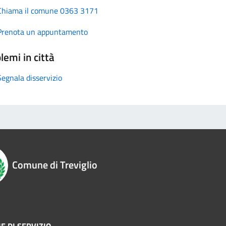
Chiama il comune 0363 3171
Prenota un appuntamento
lemi in città
Segnala disservizio
Comune di Treviglio
E DI SERVIZIO