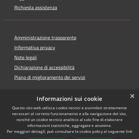
Richiesta assistenza
Amministrazione trasparente
Informativa privacy
Note legali
Dichiarazione di accessibilità
Piano di miglioramento dei servizi
×
Informazioni sui cookie
RSS
Copyright © 2026 • Comune di
Questo sito web utilizza cookie tecnici e assimilati strettamente
necessari al corretto funzionamento e alla navigazione del sito,
Accessibilità
Treviglio • Powered by
nonché un cookie tecnico analitico al solo fine di elaborare
Privacy
Municipium
Accesso
•
informazioni statistiche, aggregate e anonime.
Cookie
redazione
Per maggiori dettagli, può consultare la cookie policy al seguente
link
Mappa del sito