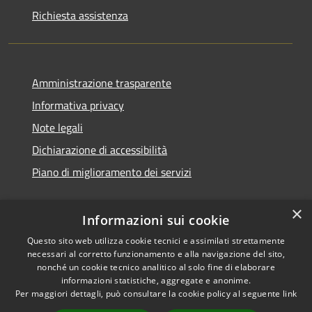
Richiesta assistenza
Amministrazione trasparente
Informativa privacy
Note legali
Dichiarazione di accessibilità
Piano di miglioramento dei servizi
×
Informazioni sui cookie
RSS
Copyright © 2026 • Comune di
Questo sito web utilizza cookie tecnici e assimilati strettamente
necessari al corretto funzionamento e alla navigazione del sito,
Accessibilità
Treviglio • Powered by
nonché un cookie tecnico analitico al solo fine di elaborare
Privacy
Municipium
Accesso
•
informazioni statistiche, aggregate e anonime.
Cookie
redazione
Per maggiori dettagli, può consultare la cookie policy al seguente
link
Mappa del sito