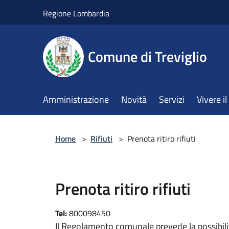
Salta al contenuto principale
Regione Lombardia
Comune di Treviglio
Amministrazione
Novità
Servizi
Vivere 
Home
>
Rifiuti
>
Prenota ritiro rifiuti
Prenota ritiro rifiuti
Tel:
800098450
Il Regolamento comunale prevede la possibilità, s