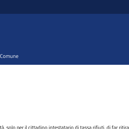
il Comune
olo per il cittadino intestatario di tassa rifiuti, di far ritir