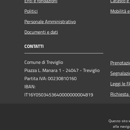
Enti e fondazioni
Catasto e
Politici
Mobilità e
Personale Amministrativo
Documenti e dati
CONTATTI
Comune di Treviglio
Prenotaz
Piazza L. Manara 1 - 24047 - Treviglio
Segnalazi
Partita IVA: 00230810160
Leggi le 
IBAN:
Richiesta
IT16Y0503453640000000004819
PEC:
comune.treviglio@legalmail.it
Centralino Unico: 0363 3171
Questo sito 
alla navig