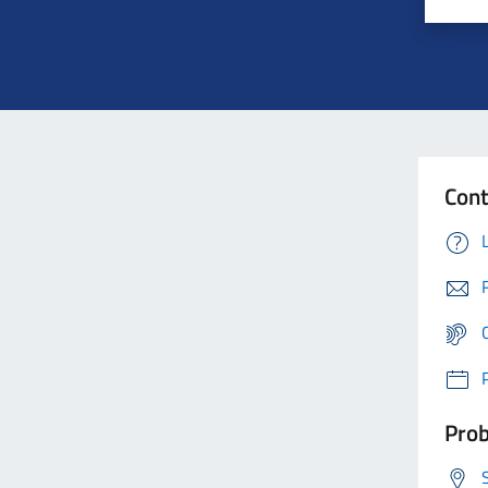
Cont
Prob