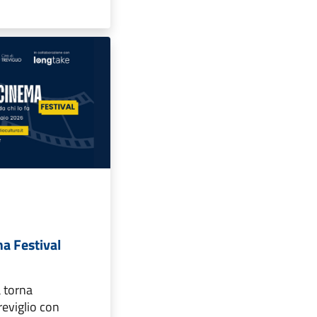
a Festival
a torna
reviglio con