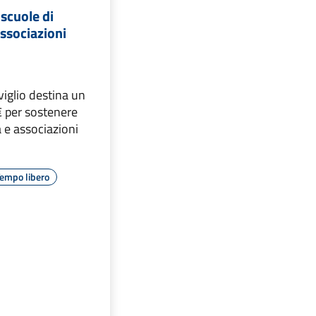
 scuole di
associazioni
viglio destina un
€ per sostenere
 e associazioni
empo libero