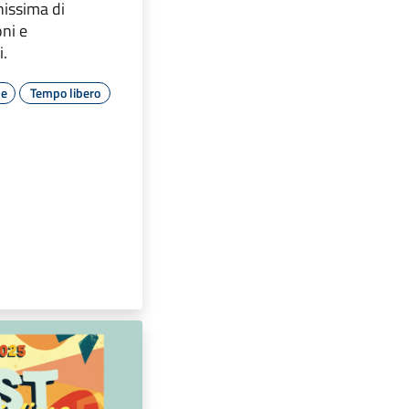
hissima di
oni e
i.
le
Tempo libero