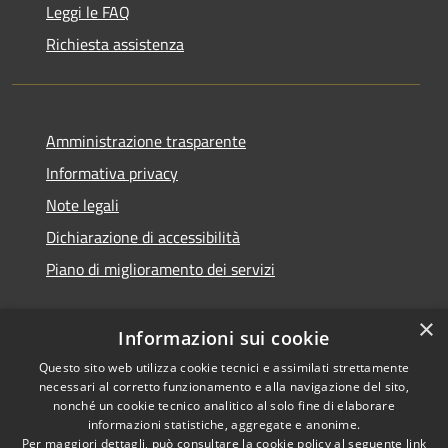
Leggi le FAQ
Richiesta assistenza
Amministrazione trasparente
Informativa privacy
Note legali
Dichiarazione di accessibilità
Piano di miglioramento dei servizi
×
Informazioni sui cookie
RSS
Copyright © 2026 • Comune di
Questo sito web utilizza cookie tecnici e assimilati strettamente
necessari al corretto funzionamento e alla navigazione del sito,
Accessibilità
Treviglio • Powered by
nonché un cookie tecnico analitico al solo fine di elaborare
Privacy
Municipium
Accesso
•
informazioni statistiche, aggregate e anonime.
Cookie
redazione
Per maggiori dettagli, può consultare la cookie policy al seguente
link