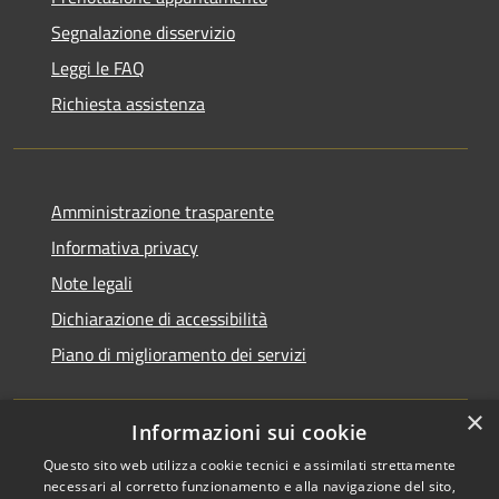
Segnalazione disservizio
Leggi le FAQ
Richiesta assistenza
Amministrazione trasparente
Informativa privacy
Note legali
Dichiarazione di accessibilità
Piano di miglioramento dei servizi
×
Informazioni sui cookie
RSS
Copyright © 2026 • Comune di
Questo sito web utilizza cookie tecnici e assimilati strettamente
necessari al corretto funzionamento e alla navigazione del sito,
Accessibilità
Treviglio • Powered by