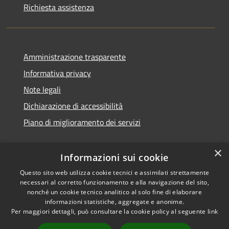
Richiesta assistenza
Amministrazione trasparente
Informativa privacy
Note legali
Dichiarazione di accessibilità
Piano di miglioramento dei servizi
×
Informazioni sui cookie
RSS
Copyright © 2026 • Comune di
Questo sito web utilizza cookie tecnici e assimilati strettamente
necessari al corretto funzionamento e alla navigazione del sito,
Accessibilità
Treviglio • Powered by
nonché un cookie tecnico analitico al solo fine di elaborare
Privacy
Municipium
Accesso
•
informazioni statistiche, aggregate e anonime.
Cookie
redazione
Per maggiori dettagli, può consultare la cookie policy al seguente
link
Mappa del sito