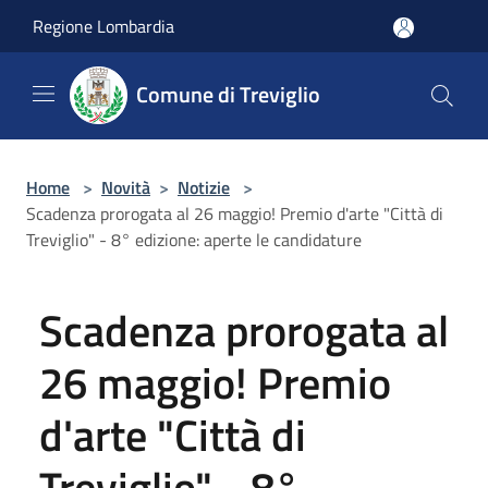
Salta al contenuto principale
Regione Lombardia
Comune di Treviglio
Home
>
Novità
>
Notizie
>
Scadenza prorogata al 26 maggio! Premio d'arte "Città di
Treviglio" - 8° edizione: aperte le candidature
Scadenza prorogata al
26 maggio! Premio
d'arte "Città di
Treviglio" - 8°