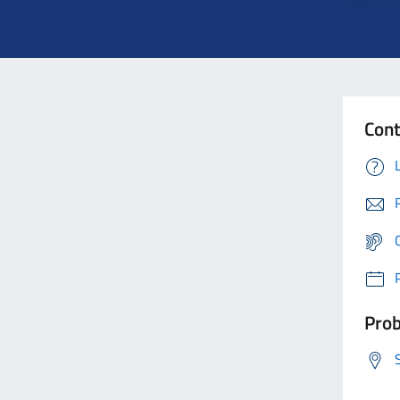
Cont
Prob