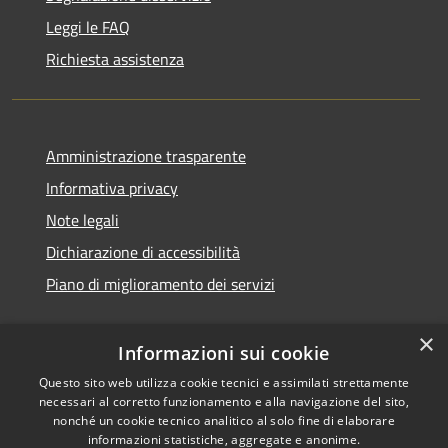
Leggi le FAQ
Richiesta assistenza
Amministrazione trasparente
Informativa privacy
Note legali
Dichiarazione di accessibilità
Piano di miglioramento dei servizi
×
Informazioni sui cookie
RSS
Copyright © 2026 • Comune di
Questo sito web utilizza cookie tecnici e assimilati strettamente
necessari al corretto funzionamento e alla navigazione del sito,
Accessibilità
Treviglio • Powered by
nonché un cookie tecnico analitico al solo fine di elaborare
Privacy
Municipium
Accesso
•
informazioni statistiche, aggregate e anonime.