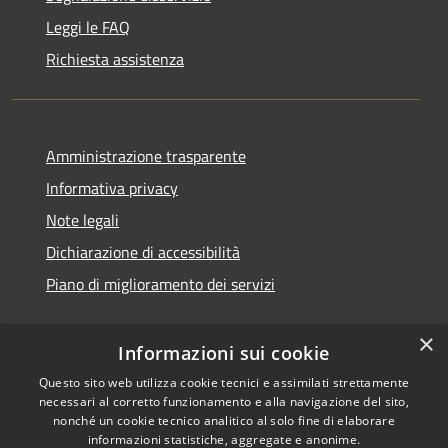
Leggi le FAQ
Richiesta assistenza
Amministrazione trasparente
Informativa privacy
Note legali
Dichiarazione di accessibilità
Piano di miglioramento dei servizi
×
Informazioni sui cookie
RSS
Copyright © 2026 • Comune di
Questo sito web utilizza cookie tecnici e assimilati strettamente
necessari al corretto funzionamento e alla navigazione del sito,
Accessibilità
Treviglio • Powered by
nonché un cookie tecnico analitico al solo fine di elaborare
Privacy
Municipium
Accesso
•
informazioni statistiche, aggregate e anonime.