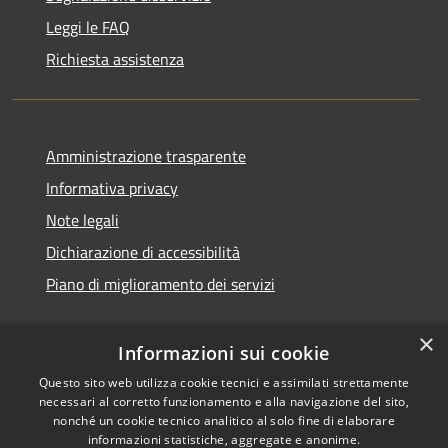
Leggi le FAQ
Richiesta assistenza
Amministrazione trasparente
Informativa privacy
Note legali
Dichiarazione di accessibilità
Piano di miglioramento dei servizi
×
Informazioni sui cookie
RSS
Copyright © 2026 • Comune di
Questo sito web utilizza cookie tecnici e assimilati strettamente
necessari al corretto funzionamento e alla navigazione del sito,
Accessibilità
Treviglio • Powered by
nonché un cookie tecnico analitico al solo fine di elaborare
Privacy
Municipium
Accesso
•
informazioni statistiche, aggregate e anonime.