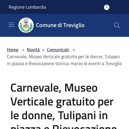
Salta al contenuto principale
Regione Lombardia
Comune di Treviglio
Home
>
Novità
>
Comunicati
>
Carnevale, Museo Verticale gratuito per le donne, Tulipani
in piazza e Rievocazione storica: marzo di eventi a Treviglio
Carnevale, Museo
Verticale gratuito per
le donne, Tulipani in
piazza e Rievocazione