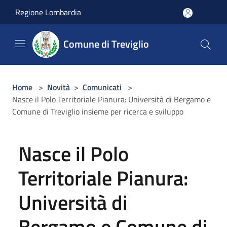
Salta al contenuto principale
Regione Lombardia
Comune di Treviglio
Home
>
Novità
>
Comunicati
>
Nasce il Polo Territoriale Pianura: Università di Bergamo e
Comune di Treviglio insieme per ricerca e sviluppo
Nasce il Polo
Territoriale Pianura:
Università di
Bergamo e Comune di