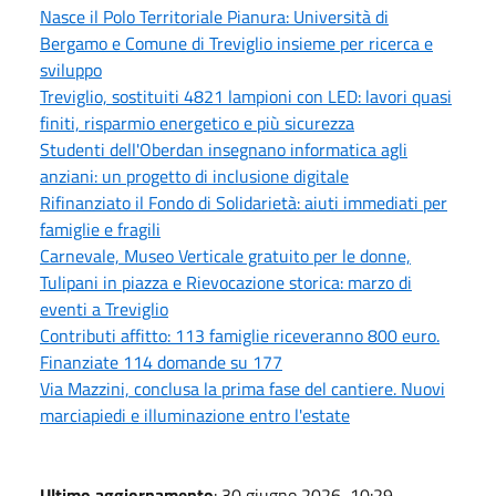
Nasce il Polo Territoriale Pianura: Università di
Bergamo e Comune di Treviglio insieme per ricerca e
sviluppo
Treviglio, sostituiti 4821 lampioni con LED: lavori quasi
finiti, risparmio energetico e più sicurezza
Studenti dell'Oberdan insegnano informatica agli
anziani: un progetto di inclusione digitale
Rifinanziato il Fondo di Solidarietà: aiuti immediati per
famiglie e fragili
Carnevale, Museo Verticale gratuito per le donne,
Tulipani in piazza e Rievocazione storica: marzo di
eventi a Treviglio
Contributi affitto: 113 famiglie riceveranno 800 euro.
Finanziate 114 domande su 177
Via Mazzini, conclusa la prima fase del cantiere. Nuovi
marciapiedi e illuminazione entro l'estate
Ultimo aggiornamento
: 30 giugno 2026, 10:29