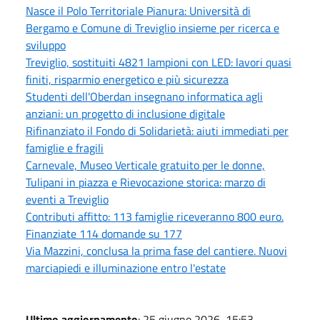
Nasce il Polo Territoriale Pianura: Università di
Bergamo e Comune di Treviglio insieme per ricerca e
sviluppo
Treviglio, sostituiti 4821 lampioni con LED: lavori quasi
finiti, risparmio energetico e più sicurezza
Studenti dell'Oberdan insegnano informatica agli
anziani: un progetto di inclusione digitale
Rifinanziato il Fondo di Solidarietà: aiuti immediati per
famiglie e fragili
Carnevale, Museo Verticale gratuito per le donne,
Tulipani in piazza e Rievocazione storica: marzo di
eventi a Treviglio
Contributi affitto: 113 famiglie riceveranno 800 euro.
Finanziate 114 domande su 177
Via Mazzini, conclusa la prima fase del cantiere. Nuovi
marciapiedi e illuminazione entro l'estate
Ultimo aggiornamento
: 25 giugno 2026, 15:53