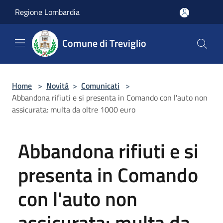
Salta al contenuto principale
Regione Lombardia
Comune di Treviglio
Home
>
Novità
>
Comunicati
>
Abbandona rifiuti e si presenta in Comando con l'auto non
assicurata: multa da oltre 1000 euro
Abbandona rifiuti e si
presenta in Comando
con l'auto non
assicurata: multa da