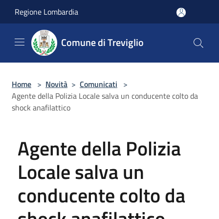
Salta al contenuto principale
Regione Lombardia
Comune di Treviglio
Home
>
Novità
>
Comunicati
>
Agente della Polizia Locale salva un conducente colto da
shock anafilattico
Agente della Polizia
Locale salva un
conducente colto da
shock anafilattico