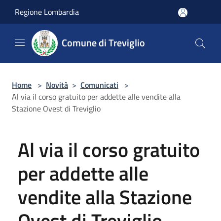
Salta al contenuto principale
Regione Lombardia
Comune di Treviglio
Home
>
Novità
>
Comunicati
>
Al via il corso gratuito per addette alle vendite alla
Stazione Ovest di Treviglio
Al via il corso gratuito
per addette alle
vendite alla Stazione
Ovest di Treviglio