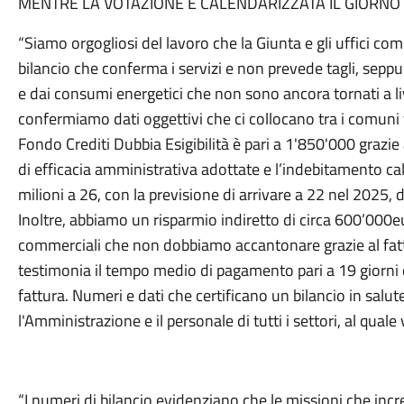
MENTRE LA VOTAZIONE È CALENDARIZZATA IL GIORNO
“Siamo orgogliosi del lavoro che la Giunta e gli uffici 
bilancio che conferma i servizi e non prevede tagli, seppu
e dai consumi energetici che non sono ancora tornati a live
confermiamo dati oggettivi che ci collocano tra i comuni 
Fondo Crediti Dubbia Esigibilità è pari a 1'850'000 grazie a
di efficacia amministrativa adottate e l’indebitamento ca
milioni a 26, con la previsione di arrivare a 22 nel 2025,
Inoltre, abbiamo un risparmio indiretto di circa 600’000eur
commerciali che non dobbiamo accantonare grazie al fatt
testimonia il tempo medio di pagamento pari a 19 giorni d
fattura. Numeri e dati che certificano un bilancio in salut
l'Amministrazione e il personale di tutti i settori, al quale
“I numeri di bilancio evidenziano che le missioni che i