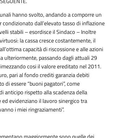
 SEGUENTE.
comunali hanno svolto, andando a comporre un
r condizionato dall’elevato tasso di inflazione
lli stabili – esordisce il Sindaco – Inoltre
virtuosi: la cassa cresce costantemente, il
ll’ottima capacità di riscossione e alle azioni
la ulteriormente, passando dagli attuali 29
 dimezzando cosi il valore ereditato nel 2011.
o, pari al fondo crediti garanzia debiti
o di essere “buoni pagatori”, come
i anticipo rispetto alla scadenza della
e ed evidenziano il lavoro sinergico tra
 vanno i miei ringraziamenti”.
ncrementano maggiormente sono quelle dei