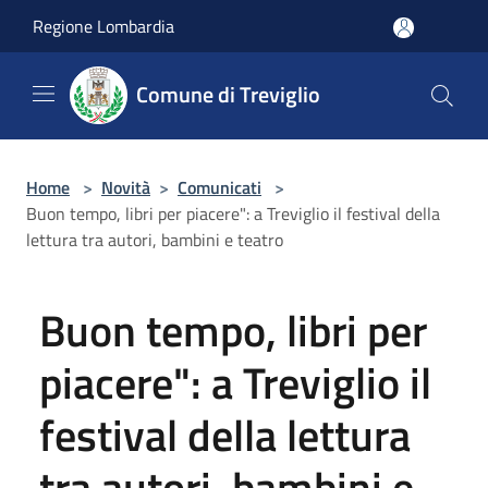
Salta al contenuto principale
Regione Lombardia
Comune di Treviglio
Home
>
Novità
>
Comunicati
>
Buon tempo, libri per piacere": a Treviglio il festival della
lettura tra autori, bambini e teatro
Buon tempo, libri per
piacere": a Treviglio il
festival della lettura
tra autori, bambini e