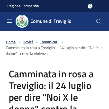
Salta al contenuto principale
Regione Lombardia
Comune di Treviglio
Home
>
Novità
>
Comunicati
>
Camminata in rosa a Treviglio: il 24 luglio per dire "Noi X le
donne" contro la violenza
Camminata in rosa a
Treviglio: il 24 luglio
per dire "Noi X le
donne" contro la