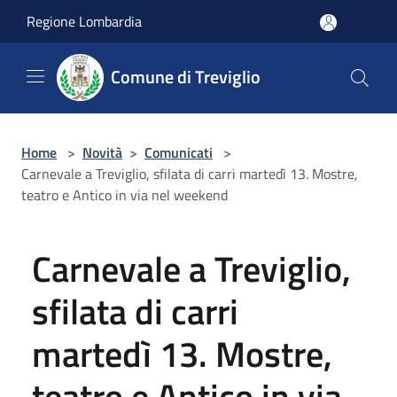
Salta al contenuto principale
Regione Lombardia
Comune di Treviglio
Home
>
Novità
>
Comunicati
>
Carnevale a Treviglio, sfilata di carri martedì 13. Mostre,
teatro e Antico in via nel weekend
Carnevale a Treviglio,
sfilata di carri
martedì 13. Mostre,
teatro e Antico in via