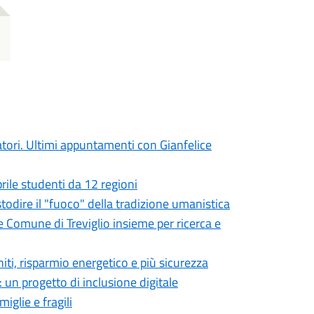
atori. Ultimi appuntamenti con Gianfelice
prile studenti da 12 regioni
ustodire il "fuoco" della tradizione umanistica
e Comune di Treviglio insieme per ricerca e
niti, risparmio energetico e più sicurezza
 un progetto di inclusione digitale
iglie e fragili