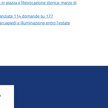
i in piazza e Rievocazione storica: marzo di
Finanziate 114 domande su 177
rciapiedi e illuminazione entro l'estate
?