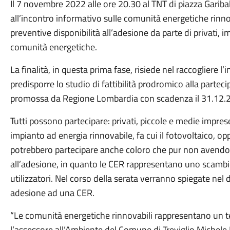
Il 7 novembre 2022 alle ore 20.30 al TNT di piazza Garibald
all’incontro informativo sulle comunità energetiche rinnov
preventive disponibilità all’adesione da parte di privati, i
comunità energetiche.
La finalità, in questa prima fase, risiede nel raccogliere l
predisporre lo studio di fattibilità prodromico alla partec
promossa da Regione Lombardia con scadenza il 31.12.
Tutti possono partecipare: privati, piccole e medie imprese
impianto ad energia rinnovabile, fa cui il fotovoltaico,
potrebbero partecipare anche coloro che pur non avendo
all’adesione, in quanto le CER rappresentano uno scambio 
utilizzatori. Nel corso della serata verranno spiegate nel
adesione ad una CER.
“Le comunità energetiche rinnovabili rappresentano un te
l’assessore all’Ambiente del Comune di Treviglio Michele