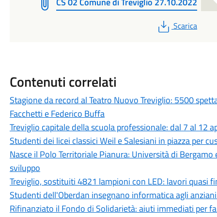
CS 02 Comune di Treviglio 27.10.2022
PDF
Scarica
Contenuti correlati
Stagione da record al Teatro Nuovo Treviglio: 5500 spett
Facchetti e Federico Buffa
Treviglio capitale della scuola professionale: dal 7 al 12 a
Studenti dei licei classici Weil e Salesiani in piazza per c
Nasce il Polo Territoriale Pianura: Università di Bergamo 
sviluppo
Treviglio, sostituiti 4821 lampioni con LED: lavori quasi fi
Studenti dell'Oberdan insegnano informatica agli anziani:
Rifinanziato il Fondo di Solidarietà: aiuti immediati per fam